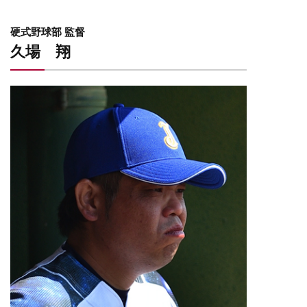
​​硬式野球部 監督
久場 翔