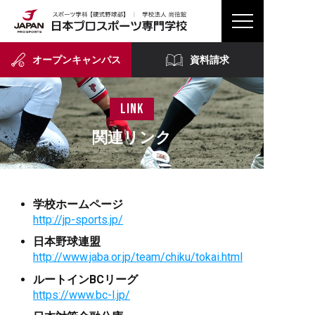
オープンキャンパス
資料請求
link
関連リンク
学校ホームページ
http://jp-sports.jp/
日本野球連盟
http://www.jaba.or.jp/team/chiku/tokai.html
ルートインBCリーグ
https://www.bc-l.jp/