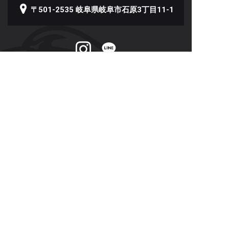
〒501-2535 岐阜県岐阜市石原3丁目11-1
トップページ
学校案内
就職・資格
キャンパスライフ
新着情報
入学案内
よくある質問
オープン
キャンパス
資料請求
お問い合わせ
©
2026 日本プロスポーツ専門学校
Created by
CyberIntelligence