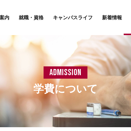
講師紹介
先輩の声
学費について
案内
就職・資格
キャンパスライフ
新着情報
講師紹介
先輩の声
学費について
admission
学費について