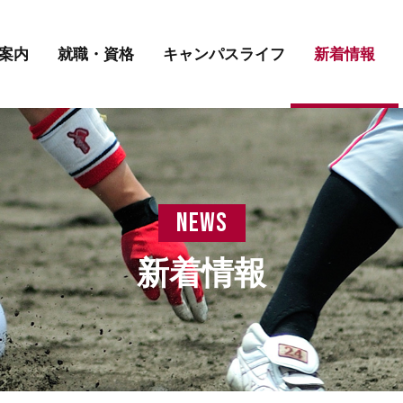
講師紹介
先輩の声
学費について
案内
就職・資格
キャンパスライフ
新着情報
講師紹介
先輩の声
学費について
news
新着情報