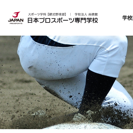
日本プロスポーツ専門学校とは
就職・資格
募集要項
学校
日本プロスポーツ専門学校とは
就職・資格
募集要項