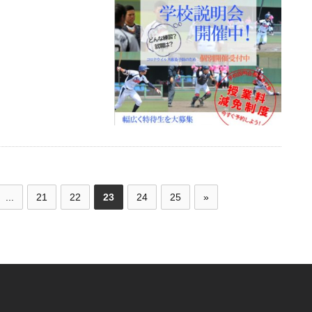
...
21
22
23
24
25
»