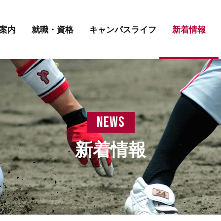
講師紹介
先輩の声
学費について
案内
就職・資格
キャンパスライフ
新着情報
講師紹介
先輩の声
学費について
news
新着情報