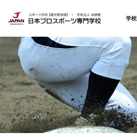
日本プロスポーツ専門学校とは
就職・資格
募集要項
学校
日本プロスポーツ専門学校とは
就職・資格
募集要項