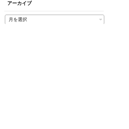
アーカイブ
〒509-6472 岐阜県瑞浪市釜戸町4605-8
5
TEL 0572-63-2511 / FAX 0572-63-2512
岐阜サテライト（野球部活動拠点）
〒501-2535 岐阜県岐阜市石原3丁目11-1