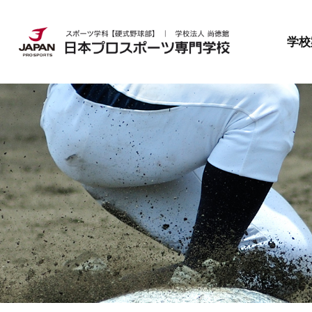
日本プロスポーツ専門学校とは
就職・資格
募集要項
学校
日本プロスポーツ専門学校とは
就職・資格
募集要項