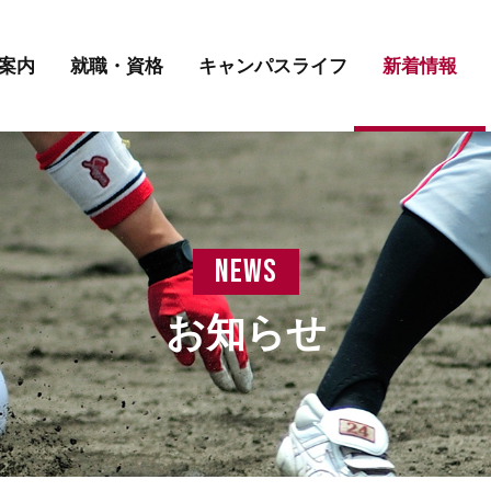
講師紹介
先輩の声
学費について
案内
就職・資格
キャンパスライフ
新着情報
講師紹介
先輩の声
学費について
news
お知らせ