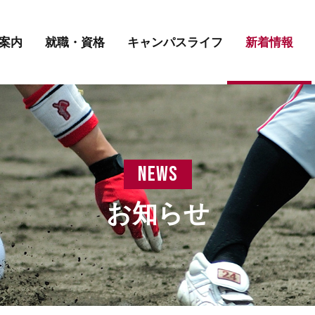
講師紹介
先輩の声
学費について
案内
就職・資格
キャンパスライフ
新着情報
講師紹介
先輩の声
学費について
news
お知らせ