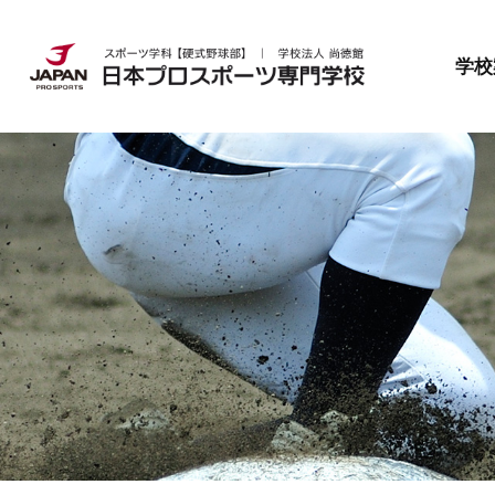
日本プロスポーツ専門学校とは
就職・資格
募集要項
学校
日本プロスポーツ専門学校とは
就職・資格
募集要項