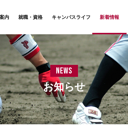
講師紹介
先輩の声
学費について
案内
就職・資格
キャンパスライフ
新着情報
講師紹介
先輩の声
学費について
news
お知らせ