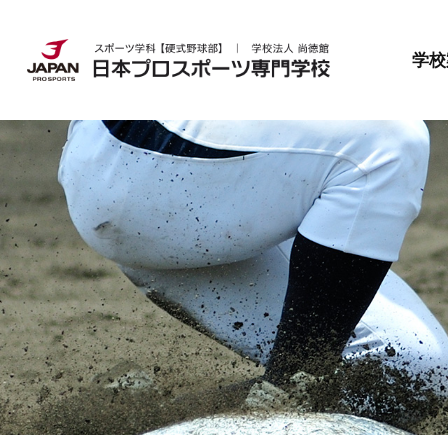
日本プロスポーツ専門学校とは
就職・資格
募集要項
学校
日本プロスポーツ専門学校とは
就職・資格
募集要項