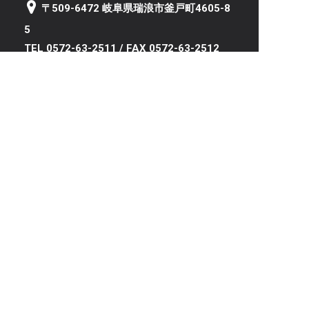
〒509-6472 岐阜県瑞浪市釜戸町4605-8
5
TEL 0572-63-2511 / FAX 0572-63-2512
岐阜サテライト（野球部活動拠点）
〒501-2535 岐阜県岐阜市石原3丁目11-1
トップページ
学校案内
就職・資格
キャンパスライフ
新着情報
入学案内