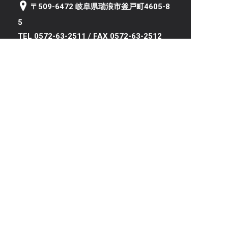
〒509-6472 岐阜県瑞浪市釜戸町4605-8
5
TEL 0572-63-2511 / FAX 0572-63-2512
岐阜サテライト（野球部活動拠点）
〒501-2535 岐阜県岐阜市石原3丁目11-1
トップページ
学校案内
就職・資格
キャンパスライフ
新着情報
入学案内