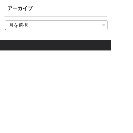
アーカイブ
〒509-6472 岐阜県瑞浪市釜戸町4605-8
5
TEL 0572-63-2511 / FAX 0572-63-2512
岐阜サテライト（野球部活動拠点）