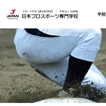
日本プロスポーツ専門学校とは
就職・資格
募集要項
学校
日本プロスポーツ専門学校とは
就職・資格
募集要項