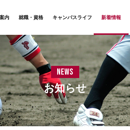
講師紹介
先輩の声
学費について
案内
就職・資格
キャンパスライフ
新着情報
講師紹介
先輩の声
学費について
news
お知らせ