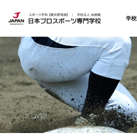
日本プロスポーツ専門学校とは
就職・資格
募集要項
学校
日本プロスポーツ専門学校とは
就職・資格
募集要項