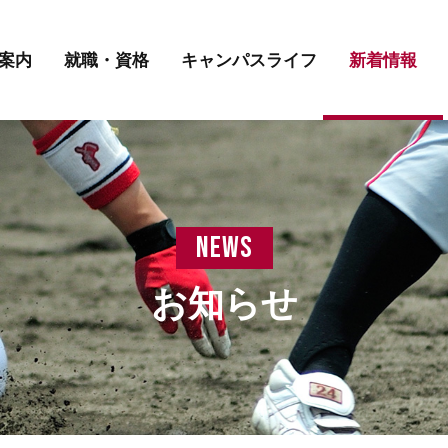
講師紹介
先輩の声
学費について
案内
就職・資格
キャンパスライフ
新着情報
講師紹介
先輩の声
学費について
news
お知らせ