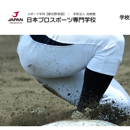
日本プロスポーツ専門学校とは
就職・資格
募集要項
学校
日本プロスポーツ専門学校とは
就職・資格
募集要項