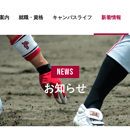
講師紹介
先輩の声
学費について
案内
就職・資格
キャンパスライフ
新着情報
講師紹介
先輩の声
学費について
news
お知らせ