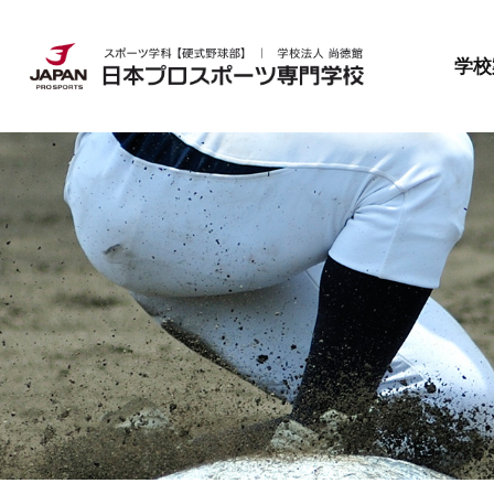
日本プロスポーツ専門学校とは
就職・資格
募集要項
学校
日本プロスポーツ専門学校とは
就職・資格
募集要項