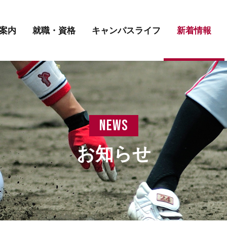
講師紹介
先輩の声
学費について
案内
就職・資格
キャンパスライフ
新着情報
講師紹介
先輩の声
学費について
news
お知らせ